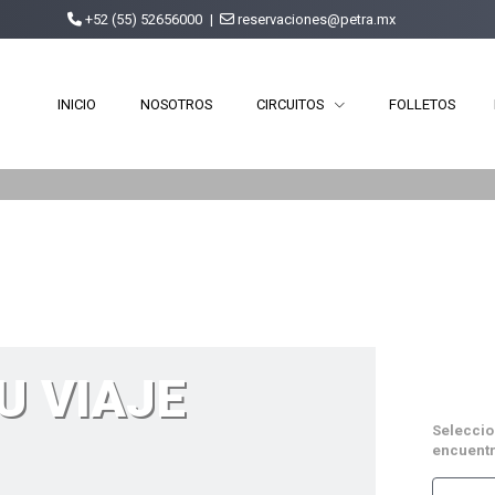
+52 (55) 52656000
|
reservaciones@petra.mx
INICIO
NOSOTROS
CIRCUITOS
FOLLETOS
U VIAJE
Seleccion
encuentr