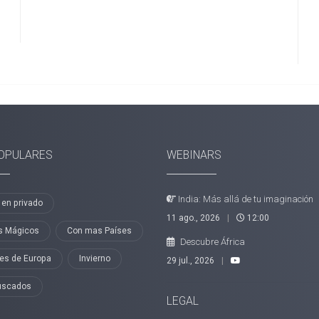
OPULARES
WEBINARS
India: Más allá de tu imaginación
 en privado
11 ago., 2026
|
12:00
s Mágicos
Con mas Países
Descubre África
les de Europa
Invierno
29 jul., 2026
|
uscados
LEGAL