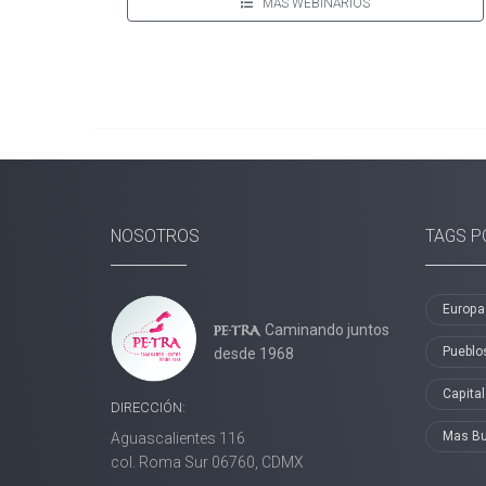
MÁS WEBINARIOS
NOSOTROS
TAGS P
Europa
Caminando juntos
Pueblo
desde 1968
Capita
DIRECCIÓN:
Mas B
Aguascalientes 116
col. Roma Sur 06760, CDMX