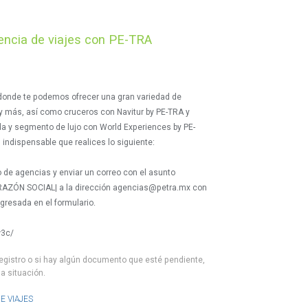
gencia de viajes con PE-TRA
 donde te podemos ofrecer una gran variedad de
y más, así como cruceros con Navitur by PE-TRA y
ida y segmento de lujo con World Experiences by PE-
 indispensable que realices lo siguiente:
o de agencias y enviar un correo con el asunto
ZÓN SOCIAL| a la dirección agencias@petra.mx con
gresada en el formulario.
w3c/
egistro o si hay algún documento que esté pendiente,
la situación.
E VIAJES