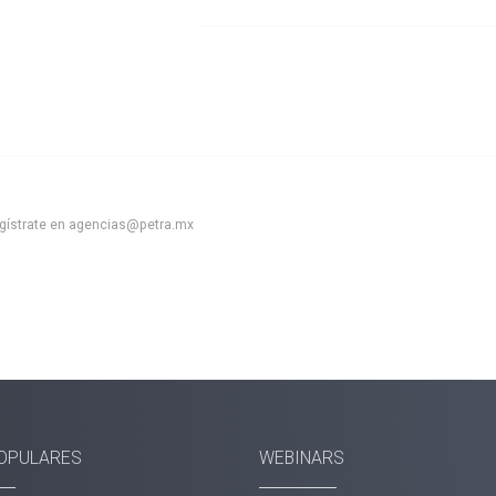
gístrate en agencias@petra.mx
OPULARES
WEBINARS