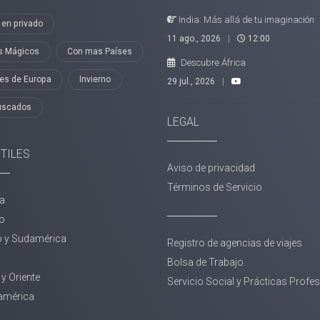
India: Más allá de tu imaginación
 en privado
11 ago., 2026
|
12:00
s Mágicos
Con mas Países
Descubre África
les de Europa
Invierno
29 jul., 2026
|
uscados
LEGAL
ÚTILES
Aviso de privacidad
Términos de Servicio
a
o
o y Sudamérica
Registro de agencias de viajes
Bolsa de Trabajo
 y Oriente
Servicio Social y Prácticas Profe
américa