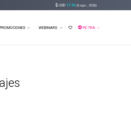
USD
17.55
(6 ago., 2026)
PROMOCIONES
WEBINARS
PE-TRA
ajes