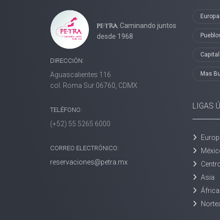
Europa
Caminando juntos
Pueblo
desde 1968
Capita
DIRECCIÓN:
Mas B
Aguascalientes 116
col. Roma Sur 06760, CDMX
LIGAS 
TELÉFONO:
(+52) 55 5265 6000
Europ
CORREO ELECTRÓNICO:
Méxic
reservaciones@petra.mx
Centr
Asia
África
Norte