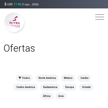
USD
17.40
(7 ago., 2026)
Ofertas
Todos
Norte América
México
Caribe
Centro América
Sudamérica
Europa
Oriente
África
Asia