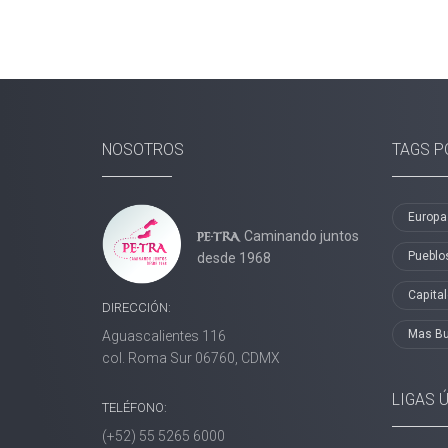
NOSOTROS
TAGS P
Europa
Caminando juntos
Pueblo
desde 1968
Capita
DIRECCIÓN:
Mas B
Aguascalientes 116
col. Roma Sur 06760, CDMX
LIGAS 
TELÉFONO:
(+52) 55 5265 6000