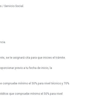
 / Servicio Social.
ncia.
rés, se te asignará cita para que inicies el trámite.
porcionar previo a tu fecha de inicio, la
 que compruebe mínimo el 50% para nivel técnico y 70%
créditos que compruebe mínimo el 50% para nivel