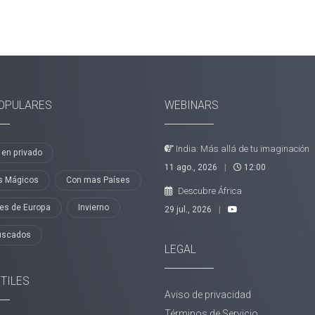
OPULARES
WEBINARS
India: Más allá de tu imaginación
 en privado
11 ago., 2026
|
12:00
s Mágicos
Con mas Países
Descubre África
les de Europa
Invierno
29 jul., 2026
|
uscados
LEGAL
ÚTILES
Aviso de privacidad
Términos de Servicio