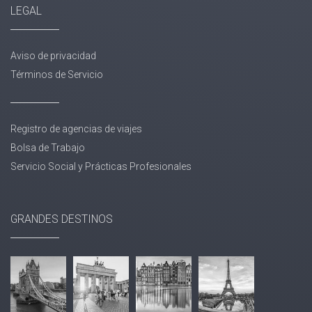
LEGAL
1955
VANCOUVER, VICTORIA Y WHISTLER
2026 /
2027
1959
VANCOUVER Y WHISTLER
2026 /
Aviso de privacidad
2027
Términos de Servicio
1961
WHISTLER ESPECTACULAR
2026 /
2027
Registro de agencias de viajes
1962
CANADÁ INVERNAL
2026 /
2027
Bolsa de Trabajo
Servicio Social y Prácticas Profesionales
1966
CANADÁ INVERNAL 2
2026 /
2027
1968
CANADÁ INVERNAL CON TREMBLANT
2026 /
GRANDES DESTINOS
2027
1971
AVENTURA CANADIENSE INVERNAL
2026 /
2027
1972
METRÓPOLIS DE CANADÁ EN TREN
2026 /
2027