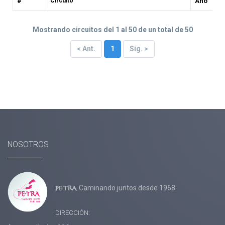
#
Circuito
Año
1837
RUTA DE ONTARIO Y QUEBEC
2026
1838
PASEO POR ALBERTA (ROCOSAS Y VANCOUVER)
2026
Mostrando circuitos del 1 al 50 de un total de 50
1839
ROCOSAS, ROCKY MOUNTAINEER Y
2026
< Ant.
1
Sig. >
VANCOUVER
1840
ROCOSAS, VANCOUVER Y VICTORIA
2026
1841
VANCOUVER Y WHISTLER
2026
1842
VANCOUVER, VICTORIA, WHISTLER Y ROCOSAS
2026
1843
ALASKA EN SU ESPLENDOR
2026
NOSOTROS
1844
ALASKA POST CRUCERO
2026
1845
AVENTURA EN ARIZONA
2026
1846
AVENTURA EN LAS VEGAS
2026
Caminando juntos desde 1968
1847
COSTA DE CALIFORNIA (LOS ÁNGELES, SAN
2026 /
FRANCISCO)
2027
DIRECCIÓN: